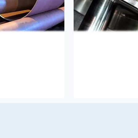
rehen
Schärfen
imaler Durchmesser: Ø
Wir können Ihr Stahl auf de
0 mm
hundertstel Millimeter
bearbeiten.
imale Länge: 6200 mm