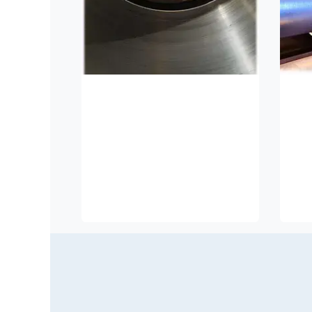
Rohmateri
D
al
Max
160
Standard- oder
Spezialstahlrohre, geschweißte
Max
Konstruktionen gemäß dem
Design des Kunden.