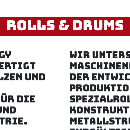
t
Unsere Produkte
Kontaktieren Sie uns
Job
Rolls & Drums
GY
Wir unter
ertigt
Maschinen
lzen und
der Entwi
Produktio
ür die
Spezialrol
und
Konstrukt
trie.
Metallstr