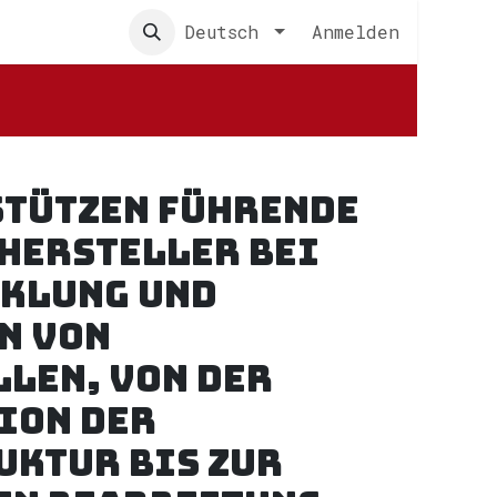
s
Deutsch
Anmelden
stützen führende
hersteller bei
cklung und
n von
len, von der
ion der
uktur bis zur