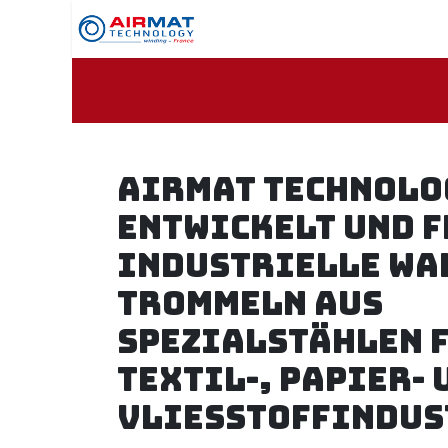
Zum Inhalt springen
Home
Ihr Fachgebie
AIRMAT TECHNOLO
entwickelt und f
industrielle Wa
Trommeln aus
Spezialstählen f
Textil-, Papier- 
Vliesstoffindus