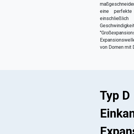
maßgeschneidert
eine perfekte
einschließl
Geschwindigk
"Großexpansions
Expansionswell
von Dornen mit
Typ D
Einka
Expan