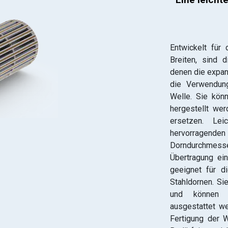
Entwickelt für
Breiten, sind 
denen die expan
die Verwendung
Welle. Sie kön
hergestellt wer
ersetzen. Lei
hervorragenden
Dorndurchmes
Übertragung ei
geeignet für d
Stahldornen. Si
und können m
ausgestattet w
Fertigung der W