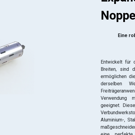
Nopp
Eine ro
Entwickelt für
Breiten, sind 
ermöglichen di
derselben W
Freiträgeranwe
Verwendung mi
geeignet. Dies
Verbundwerks
Aluminium-, Sta
maßgeschneidert
eine perfekte