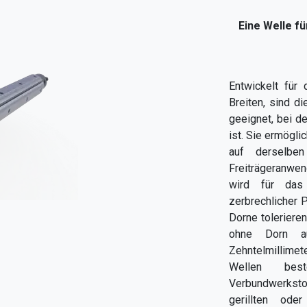
Eine Welle f
Entwickelt für
Breiten, sind 
geeignet, bei d
ist. Sie ermögl
auf derselbe
Freiträgeranwe
wird für das
zerbrechlicher 
Dorne toleriere
ohne Dorn au
Zehntelmillimet
Wellen bes
Verbundwerkstof
gerillten oder