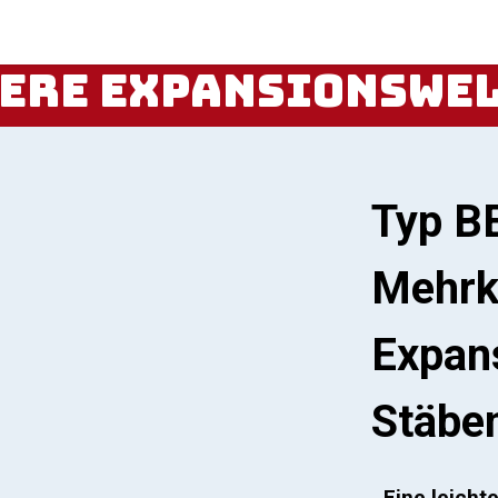
t
Unsere Produkte
Kontaktieren Sie uns
Job
ere Expansionswe
Typ B
Mehr
Expan
Stäbe
Eine leicht