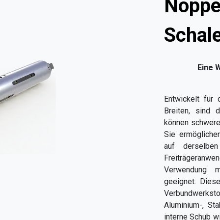
Noppe
Schal
Eine 
Entwickelt für
Breiten, sind 
können schwere
Sie ermögliche
auf derselbe
Freiträgeranwe
Verwendung mi
geeignet. Dies
Verbundwerks
Aluminium-, Sta
interne Schub w