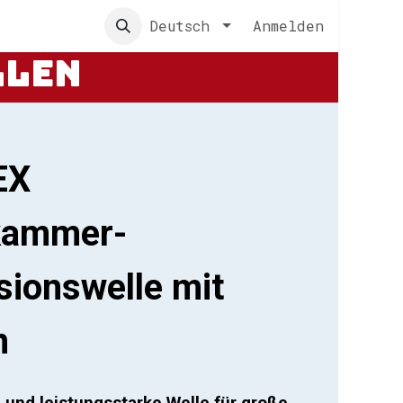
s
Deutsch
Anmelden
llen
EX
kammer-
sionswelle mit
n
e und leistungsstarke Welle für große