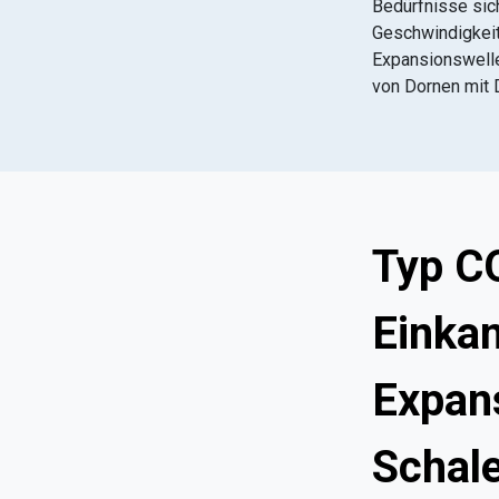
Bedürfnisse sich
Geschwindig
Expansionswell
von Dornen mit
Typ 
Einka
Expan
Schal