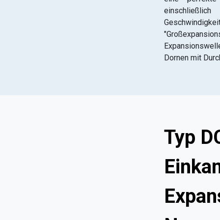
einschließl
Geschwindigk
"Großexpansions
Expansionswell
Dornen mit Dur
Typ D
Einka
Expan