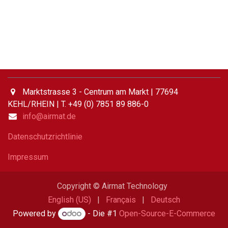
Marktstrasse 3 - Centrum am Markt | 77694
KEHL/RHEIN | T. +49 (0) 7851 89 886-0
info@airmat.de
Datenschutzrichtlinie
Impressum
Copyright © Airmat Technology
English (US)
|
Français
|
Deutsch
Powered by
- Die #1
Open-Source-E-Commerce